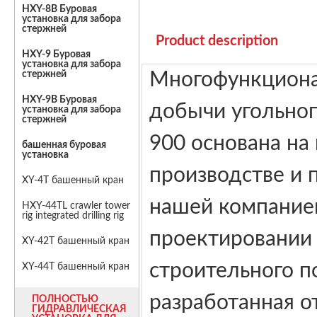
HXY-8B Буровая
установка для забора
стержней
Product description
HXY-9 Буровая
установка для забора
стержней
Многофункциона
HXY-9B Буровая
добычи угольног
установка для забора
стержней
900 основана на
башенная буровая
установка
производстве и 
XY-4T башенный кран
нашей компанией
HXY-44TL crawler tower
rig integrated drilling rig
проектировании
XY-42T башенный кран
строительного п
XY-44T башенный кран
разработанная о
ПОЛНОСТЬЮ
ГИДРАВЛИЧЕСКАЯ