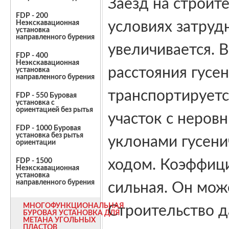
Заезд на строит
FDP - 200
Неэкскавационная
условиях затруд
установка
направленного бурения
увеличивается. 
FDP - 400
Неэкскавационная
расстояния гусе
установка
направленного бурения
транспортируетс
FDP - 550 Буровая
установка с
ориентацией без рытья
участок с неро
FDP - 1000 Буровая
установка без рытья
уклонами гусени
ориентации
FDP - 1500
ходом. Коэффици
Неэкскавационная
установка
направленного бурения
сильная. Он може
МНОГОФУНКЦИОНАЛЬНАЯ
Строительство д
БУРОВАЯ УСТАНОВКА ДЛЯ
МЕТАНА УГОЛЬНЫХ
ПЛАСТОВ