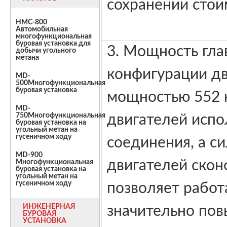
сохранении стои
HMC-800
Автомобильная
многофункциональная
буровая установка для
3. Мощность гла
добычи угольного
метана
конфигурации дв
MD-
500Многофункциональная
буровая установка
мощностью 552 
MD-
750Многофункциональная
двигателей испо
буровая установка на
угольный метан на
гусеничном ходу
соединения, а с
MD-900
двигателей скон
Многофункциональная
буровая установка на
угольный метан на
гусеничном ходу
позволяет работ
ИНЖЕНЕРНАЯ
значительно пов
БУРОВАЯ
УСТАНОВКА