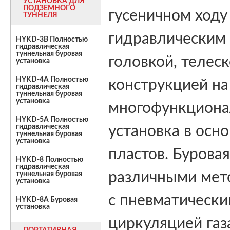
УСТАНОВКА ДЛЯ
ПОДЗЕМНОГО
гусеничном ход
ТУННЕЛЯ
гидравлическим 
HYKD-3B Полностью
гидравлическая
туннельная буровая
головкой, телес
установка
HYKD-4A Полностью
конструкцией на
гидравлическая
туннельная буровая
установка
многофункциона
HYKD-5A Полностью
гидравлическая
установка в осн
туннельная буровая
установка
пластов. Бурова
HYKD-8 Полностью
гидравлическая
различными мето
туннельная буровая
установка
с пневматически
HYKD-8A Буровая
установка
циркуляцией газ