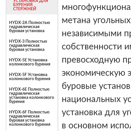
УСТАНОВКА ДЛЯ
БУРЕНИЯ
многофункционал
СТЕРЖНЕЙ
метана угольных
HYDX-2A Полностью
гидравлическая
буровая установка
независимыми п
HYDX-3 Полностью
собственности и
гидравлическая
буровая установка
превосходную п
HYDX-5E Установка
колонкового бурения
экономическую 
HYDX-5F Установка
колонкового бурения
буровые установ
HYDX-6E Полностью
гидравлическая
национальных ус
установка колонкового
бурения
установка для у
HYDX-6F Полностью
гидравлическая
буровая установка
в основном испо
колонкового бурения