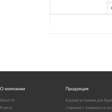
О компании
Продукция
About Us
Буровая установка для буре
Projects
стержней с поверхности ш