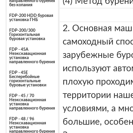
(4) Метод бурени
направленного бурения
без копания
FDP-200 HDD буровая
установка ГНБ
2. Основная маш
FDP-200/300
Горизонтальная
буровая установка
самоходный спос
FDP - 45A
зарубежные буро
Неэкскавационная
установка
направленного бурения
используют авто
FDP - 45E
Бесперебойные
плохую проходим
горизонтальные
буровые установки
территории наш
FDP - 45 / 70
Неэкскавационная
установка
условиями, а мн
направленного бурения
FDP - 48 / 96
большие, особен
Неэкскавационная
установка
направленного бурения