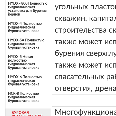
HYDX - 800 Полностью
угольных пласто
гидравлическая
установка для бурения
кернов
скважин, капита
HYDX-4 Полностью
гидравлическая
строительства с
буровая установка
также может исп
HYDX-5A Полностью
гидравлическая
буровая установка
бурения сверхгл
HYDX-5 Новая
полностью
также может исп
гидравлическая
буровая установка
спасательных ра
HYDX-6 Полностью
гидравлическая
буровая установка
отверстия, дрен
HCR-8 Полностью
гидравлическая
буровая установка
Многофункциона
БУРОВАЯ